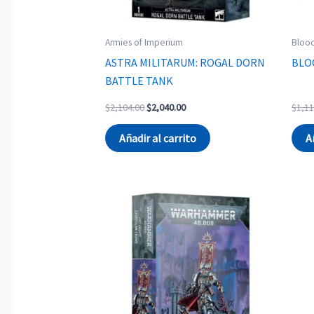
Armies of Imperium
Bloo
ASTRA MILITARUM: ROGAL DORN
BLO
BATTLE TANK
Original
Current
$
2,104.00
$
2,040.00
$
1,11
price
price
was:
is:
Añadir al carrito
A
$2,104.00.
$2,040.00.