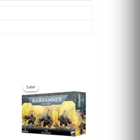
Sale!
Sale!