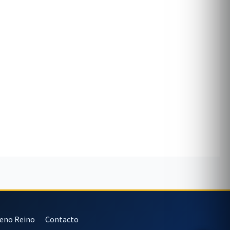
veno Reino
Contacto