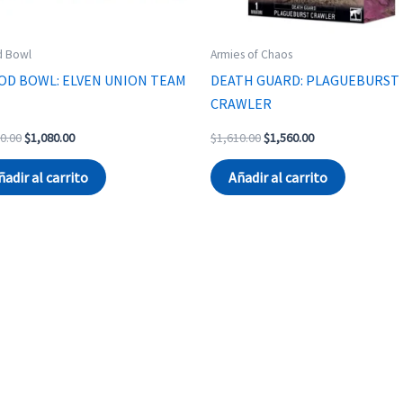
d Bowl
Armies of Chaos
OD BOWL: ELVEN UNION TEAM
DEATH GUARD: PLAGUEBURST
CRAWLER
Original
Current
Original
Current
0.00
$
1,080.00
$
1,610.00
$
1,560.00
price
price
price
price
was:
is:
was:
is:
ñadir al carrito
Añadir al carrito
$1,110.00.
$1,080.00.
$1,610.00.
$1,560.00.