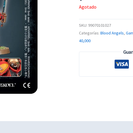
Agotado
SKU:
99070101027
Categorías:
Blood Angels
,
Gam
40,000
Guar