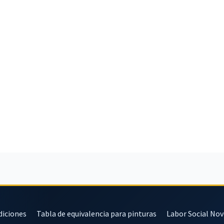
diciones
Tabla de equivalencia para pinturas
Labor Social No