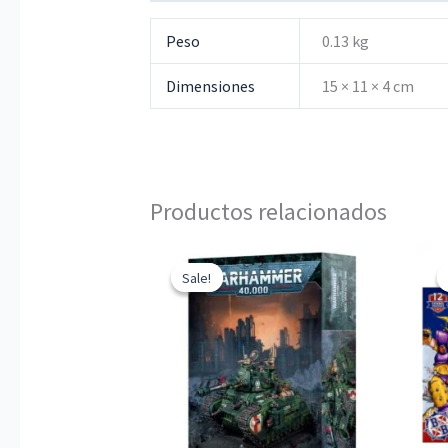
Peso
0.13 kg
Dimensiones
15 × 11 × 4 cm
Productos relacionados
Sale!
Sale!