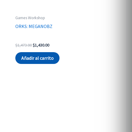
Games Workshop
ORKS: MEGANOBZ
Original
Current
$
1,473.00
$
1,430.00
price
price
was:
is:
Añadir al carrito
$1,473.00.
$1,430.00.