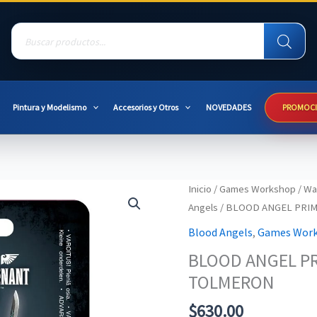
Products
search
Pintura y Modelismo
Accesorios y Otros
NOVEDADES
PROMOC
Inicio
/
Games Workshop
/
Wa
Angels
/ BLOOD ANGEL PRI
Blood Angels
,
Games Wor
BLOOD ANGEL PR
TOLMERON
$
630.00