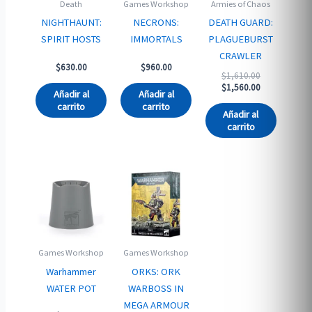
Death
Games Workshop
Armies of Chaos
NIGHTHAUNT:
NECRONS:
DEATH GUARD:
SPIRIT HOSTS
IMMORTALS
PLAGUEBURST
CRAWLER
$
630.00
$
960.00
Original
$
1,610.00
price
Current
$
1,560.00
Añadir al
Añadir al
was:
price
carrito
carrito
$1,610.00.
is:
Añadir al
$1,560.00.
carrito
Games Workshop
Games Workshop
Warhammer
ORKS: ORK
WATER POT
WARBOSS IN
MEGA ARMOUR