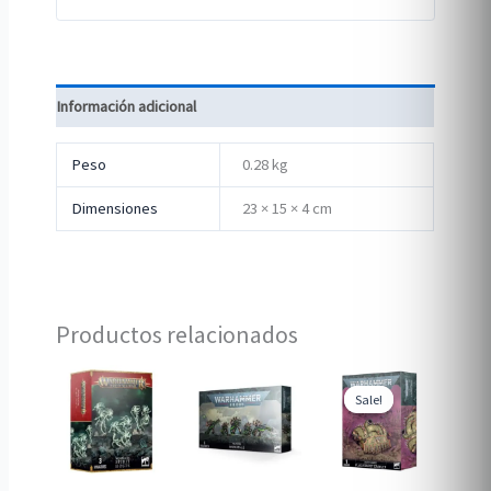
Información adicional
Peso
0.28 kg
Dimensiones
23 × 15 × 4 cm
Productos relacionados
Sale!
Sale!