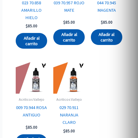
023 70.858
039 70.957 ROJO
044 70.945
AMARILLO
MATE
MAGENTA
HIELO
$
85.00
$
85.00
$
85.00
Añadir al
Añadir al
Añadir al
carrito
carrito
carrito
Acrilicos Vallejo
Acrilicos Vallejo
009 70.944 ROSA
029 70.911
ANTIGUO
NARANJA
CLARO
$
85.00
$
85.00