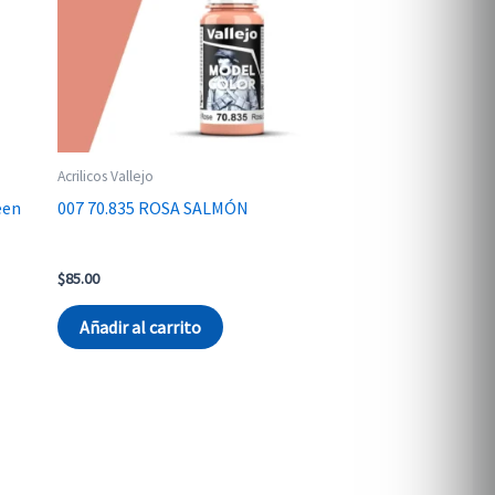
Acrilicos Vallejo
een
007 70.835 ROSA SALMÓN
$
85.00
Añadir al carrito