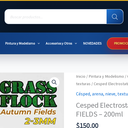
Products
search
Pintura y Modelismo
Accesorios y Otros
NOVEDADES
PROMOC
Inicio
/
Pintura y Modelismo
/
texturas
/ Cesped Electrosta
Césped, arena, nieve, text
Cesped Electros
FIELDS – 200ml
$
150.00