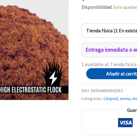
Disponibilidad:
Solo quedan
Entrega inmediata o en
1 available at Tienda física
Cesped
Añadir al carri
Electrostatico
2-
SKU:
8435646506425ES
3mm
Categorías:
Césped, arena, ni
-
Guar
AUTUMN
FIELDS
-
200ml