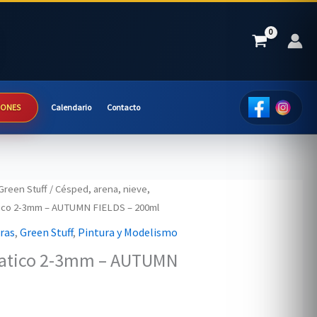
IONES
Calendario
Contacto
Green Stuff
/
Césped, arena, nieve,
tico 2-3mm – AUTUMN FIELDS – 200ml
uras
,
Green Stuff
,
Pintura y Modelismo
tatico 2-3mm – AUTUMN