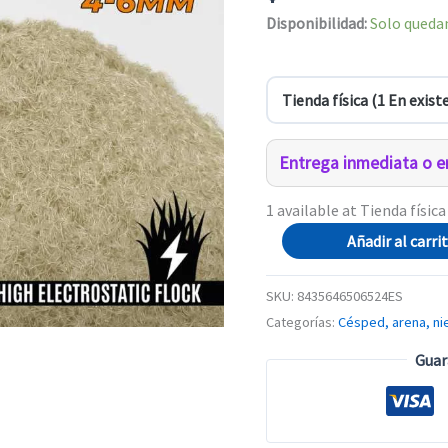
Disponibilidad:
Solo quedan
Entrega inmediata o en
1 available at Tienda física
Cesped
Añadir al carri
Electrostatico
4-
SKU:
8435646506524ES
6mm
Categorías:
Césped, arena, ni
-
Guar
HAYFIELD
GRASS
-
200ml