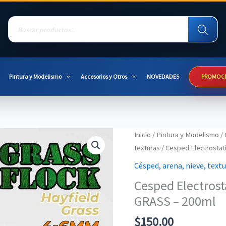
Products
search
Pintura y Modelismo
Accesorios y Otros
NOVEDADES
PROMOC
Inicio
/
Pintura y Modelismo
/
texturas
/ Cesped Electrosta
Césped, arena, nieve, text
Cesped Electros
GRASS – 200ml
$
150.00