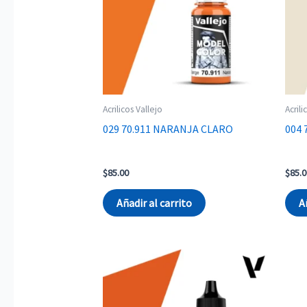
Acrilicos Vallejo
Acrili
029 70.911 NARANJA CLARO
004 
$
85.00
$
85.0
Añadir al carrito
A