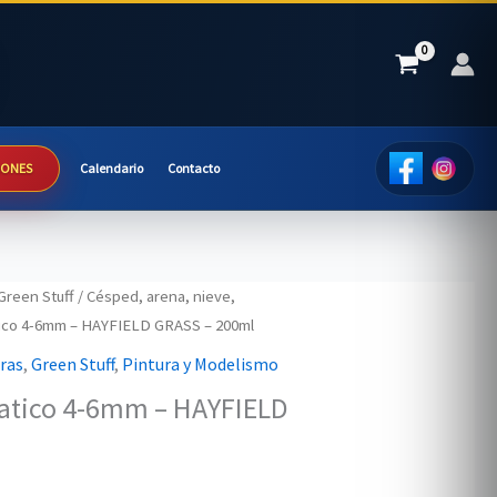
IONES
Calendario
Contacto
Green Stuff
/
Césped, arena, nieve,
tico 4-6mm – HAYFIELD GRASS – 200ml
uras
,
Green Stuff
,
Pintura y Modelismo
tatico 4-6mm – HAYFIELD