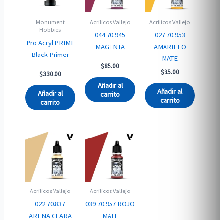
Monument
Acrilicos Vallejo
Acrilicos Vallejo
Hobbies
044 70.945
027 70.953
Pro Acryl PRIME
MAGENTA
AMARILLO
Black Primer
MATE
$
85.00
$
85.00
$
330.00
Añadir al
Añadir al
Añadir al
carrito
carrito
carrito
Acrilicos Vallejo
Acrilicos Vallejo
022 70.837
039 70.957 ROJO
ARENA CLARA
MATE