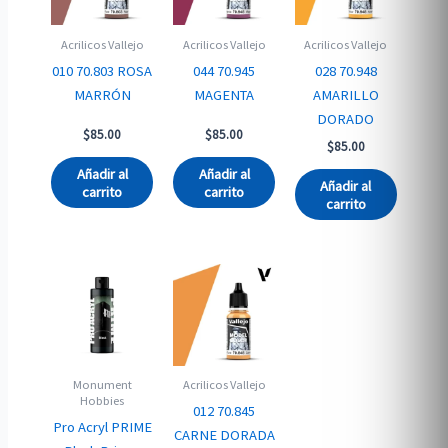
Acrilicos Vallejo
Acrilicos Vallejo
Acrilicos Vallejo
010 70.803 ROSA
044 70.945
028 70.948
MARRÓN
MAGENTA
AMARILLO
DORADO
$
85.00
$
85.00
$
85.00
Añadir al
Añadir al
Añadir al
carrito
carrito
carrito
Monument
Acrilicos Vallejo
Hobbies
012 70.845
Pro Acryl PRIME
CARNE DORADA