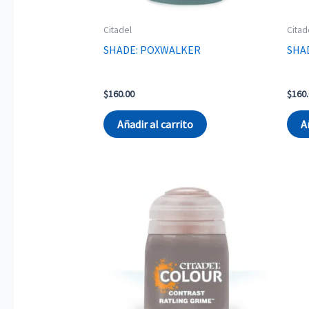
Citadel
Citad
SHADE: POXWALKER
SHA
$
160.00
$
160
Añadir al carrito
A