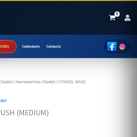
IONES
Calendario
Contacto
Citadel
/
Herramientas Citadel
/ CITADEL BASE
del
RUSH (MEDIUM)