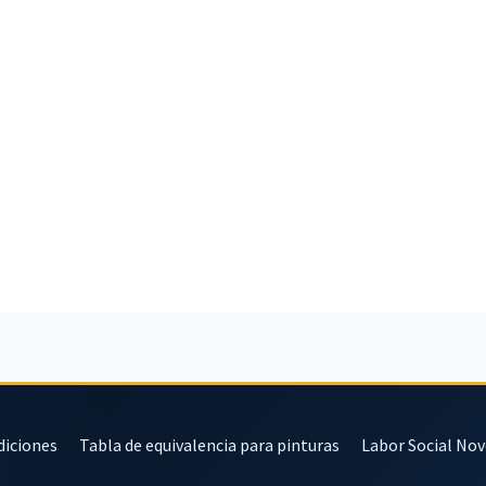
diciones
Tabla de equivalencia para pinturas
Labor Social No