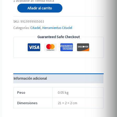
1 available at Tienda física
CITADEL
Añadir al carrito
DRYBRUSH
(MEDIUM)
SKU:
9919999905003
cantidad
Categorías:
Citadel
,
Herramientas Citadel
Guaranteed Safe Checkout
Información adicional
Peso
0.05 kg
Dimensiones
21 × 2 × 2 cm