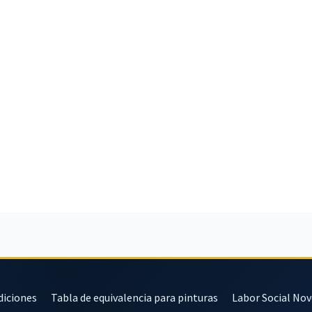
diciones
Tabla de equivalencia para pinturas
Labor Social No