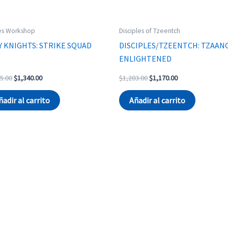
s Workshop
Disciples of Tzeentch
Y KNIGHTS: STRIKE SQUAD
DISCIPLES/TZEENTCH: TZAAN
ENLIGHTENED
Original
Current
Original
Current
5.00
$
1,340.00
$
1,203.00
$
1,170.00
price
price
price
price
was:
is:
was:
is:
ñadir al carrito
Añadir al carrito
$1,385.00.
$1,340.00.
$1,203.00.
$1,170.00.