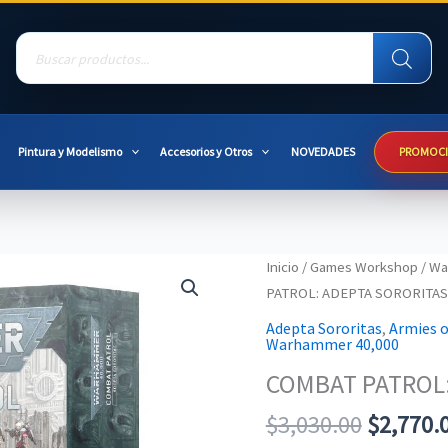
Products
search
Pintura y Modelismo
Accesorios y Otros
NOVEDADES
PROMOC
Inicio
/
Games Workshop
/
Wa
PATROL: ADEPTA SORORITAS
Adepta Sororitas
,
Armies 
Warhammer 40,000
COMBAT PATROL:
Original
$
3,030.00
$
2,770.