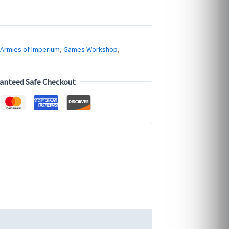
price
is:
0.
$2,770.00.
Armies of Imperium
,
Games Workshop
,
anteed Safe Checkout