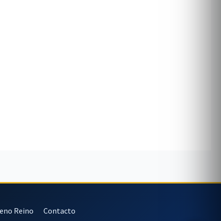
veno Reino
Contacto