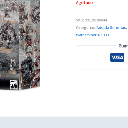
price
Agotado
was:
$3,030.0
SKU:
99120108044
Categorías:
Adepta Sororitas
,
Warhammer 40,000
Guar