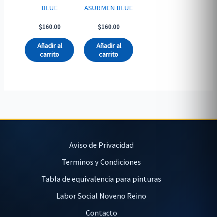
BLUE
ASURMEN BLUE
$
160.00
$
160.00
Añadir al
Añadir al
carrito
carrito
Aviso de Privacidad
Terminos y Condiciones
Tabla de equivalencia para pinturas
Labor Social Noveno Reino
Contacto