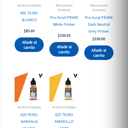
Acrilicos Vallejo
Monument
Monument
Hobbies
Hobbies
001 70.951
Pro Acryl PRIME
Pro Acryl PRIME
BLANCO
White Primer
Dark Neutral
Grey Primer
$
85.00
$
330.00
$
330.00
Añadir al
Añadir al
carrito
Añadir al
carrito
carrito
Acrilicos Vallejo
Acrilicos Vallejo
029 70.911
027 70.953
NARANJA
AMARILLO