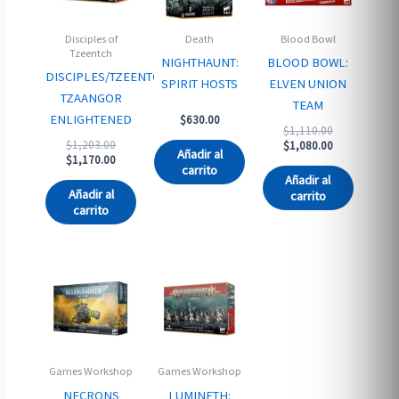
Disciples of
Death
Blood Bowl
Tzeentch
NIGHTHAUNT:
BLOOD BOWL:
DISCIPLES/TZEENTCH:
SPIRIT HOSTS
ELVEN UNION
TZAANGOR
TEAM
ENLIGHTENED
$
630.00
Original
$
1,110.00
Original
$
1,203.00
price
Current
$
1,080.00
Añadir al
price
Current
$
1,170.00
was:
price
carrito
was:
price
$1,110.00.
is:
Añadir al
$1,203.00.
is:
$1,080.00.
Añadir al
carrito
$1,170.00.
carrito
Games Workshop
Games Workshop
NECRONS
LUMINETH: