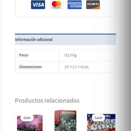
Información adicional
Peso
0.13 kg
Dimensiones
15 × 11 × 4 cm
Productos relacionados
Sale!
Sale!
Sale!
Sale!