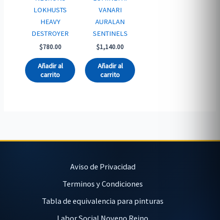
LOKHUSTS
VANARI
HEAVY
AURALAN
DESTROYER
SENTINELS
$
780.00
$
1,140.00
Añadir al
Añadir al
carrito
carrito
Aviso de Privacidad
Terminos y Condiciones
Tabla de equivalencia para pinturas
Labor Social Noveno Reino