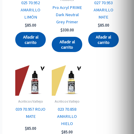
025 70.952
027 70.953
Pro Acryl PRIME
AMARILLO
AMARILLO
Dark Neutral
LIMÓN
MATE
Grey Primer
$
85.00
$
85.00
$
330.00
Añadir al
Añadir al
Añadir al
carrito
carrito
carrito
Acrilicos Vallejo
Acrilicos Vallejo
039 70.957 ROJO
023 70.858
MATE
AMARILLO
HIELO
$
85.00
$
85.00