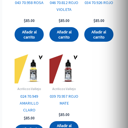
043 70.958 ROSA
046 70.812 ROJO
034 70.926 ROJO
VIOLETA
$
85.00
$
85.00
$
85.00
Añadir al
Añadir al
Añadir al
carrito
carrito
carrito
Acrilicos Vallejo
Acrilicos Vallejo
024 70.949
039 70.957 ROJO
AMARILLO
MATE
CLARO
$
85.00
$
85.00
Añadir al