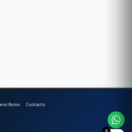
veno Reino
Contacto
0