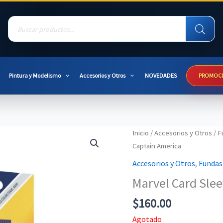
Products
search
Pintura y Modelismo
Accesorios y Otros
NOVEDADES
PROMOC
Inicio
/
Accesorios y Otros
/
F
Captain America
Accesorios y Otros
,
Fundas
Marvel Card Slee
$
160.00
Agotado