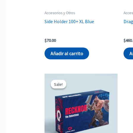
Accesorios y Otros
Acces
Side Holder 100+ XL Blue
Drag
$
70.00
$
460
Añadir al carrito
A
Sale!
Sale!