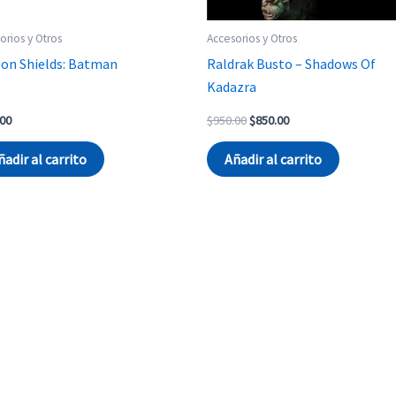
orios y Otros
Accesorios y Otros
on Shields: Batman
Raldrak Busto – Shadows Of
Kadazra
Original
Current
.00
$
950.00
$
850.00
price
price
was:
is:
ñadir al carrito
Añadir al carrito
$950.00.
$850.00.