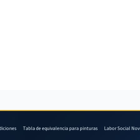
diciones
Tabla de equivalencia para pinturas
Labor Social No