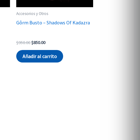
Accesorios y Otros
Gôrm Busto – Shadows Of Kadazra
Original
Current
$
950.00
$
850.00
price
price
was:
is:
Añadir al carrito
$950.00.
$850.00.