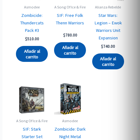
Asmodee
A Song Of Ice & Fire
Alianza Rebelde
Zombicide:
SIF: Free Folk
Star Wars:
Thundercats
Thenn Warriors
Legion – Ewok
Pack #3
Warriors Unit
$
780.00
Expansion
$
510.00
$
740.00
Añadir al
Añadir al
carrito
carrito
Añadir al
carrito
A Song Of Ice & Fire
Asmodee
SIF: Stark
Zombicide: Dark
Starter Set
Night Metal