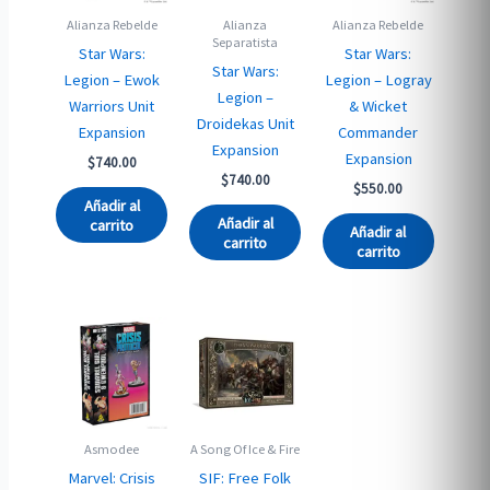
Alianza Rebelde
Alianza
Alianza Rebelde
Separatista
Star Wars:
Star Wars:
Star Wars:
Legion – Ewok
Legion – Logray
Legion –
Warriors Unit
& Wicket
Droidekas Unit
Expansion
Commander
Expansion
Expansion
$
740.00
$
740.00
$
550.00
Añadir al
Añadir al
carrito
Añadir al
carrito
carrito
Asmodee
A Song Of Ice & Fire
Marvel: Crisis
SIF: Free Folk