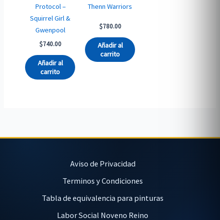
Protocol –
Thenn Warriors
Squirrel Girl &
$
780.00
Gwenpool
$
740.00
Añadir al
carrito
Añadir al
carrito
Aviso de Privacidad
Terminos y Condiciones
Tabla de equivalencia para pinturas
Labor Social Noveno Reino