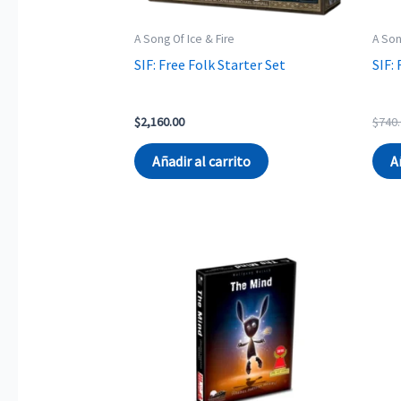
A Song Of Ice & Fire
A Son
SIF: Free Folk Starter Set
SIF:
$
2,160.00
$
740
Añadir al carrito
A