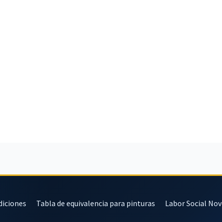
diciones
Tabla de equivalencia para pinturas
Labor Social No