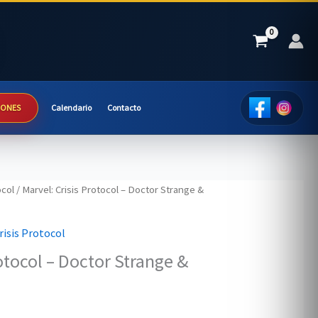
IONES
Calendario
Contacto
ocol
/ Marvel: Crisis Protocol – Doctor Strange &
risis Protocol
otocol – Doctor Strange &