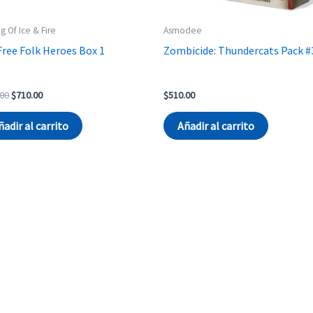
g Of Ice & Fire
Asmodee
 Free Folk Heroes Box 1
Zombicide: Thundercats Pack #
Original
Current
.00
$
710.00
$
510.00
price
price
was:
is:
ñadir al carrito
Añadir al carrito
$740.00.
$710.00.