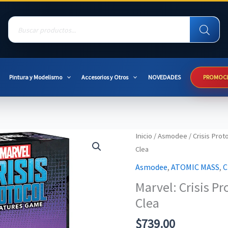
Products
search
Pintura y Modelismo
Accesorios y Otros
NOVEDADES
PROMOC
Inicio
/
Asmodee
/
Crisis Prot
Clea
Asmodee
,
ATOMIC MASS
,
C
Marvel: Crisis Pr
Clea
$
739.00