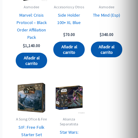
Asmodee
Accesorios y Otros
Asmodee
Marvel: Crisis
Side Holder
The Mind (Esp)
Protocol – Black
100+ XL Blue
Order Affiliation
$
70.00
$
340.00
Pack
$
1,140.00
Añadir al
Añadir al
carrito
carrito
Añadir al
carrito
A Song Of Ice & Fire
Alianza
Separatista
SIF: Free Folk
Star Wars:
Starter Set