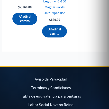
Legion – IG-100
MagnaGuards
$
2,160.00
Unit Expansion
Añadir al
$
880.00
carrito
Añadir al
carrito
Aviso de Privacidad
Terminos y Condiciones
Tabla de equivalencia para pinturas
Labor Social Noveno Reino