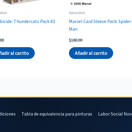
dee
Asmodee
icide: Thundercats Pack #2
Marvel Card Sleeve Pack: Spider
Man
.00
$
160.00
ñadir al carrito
Añadir al carrito
diciones
Tabla de equivalencia para pinturas
Labor Social No