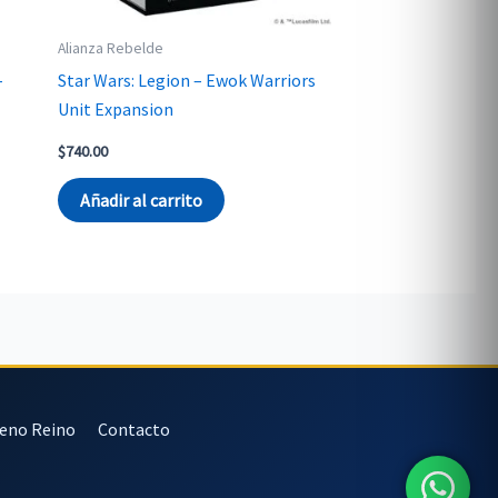
Alianza Rebelde
-
Star Wars: Legion – Ewok Warriors
Unit Expansion
$
740.00
Añadir al carrito
veno Reino
Contacto