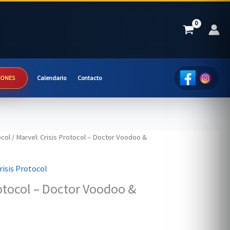
IONES
Calendario
Contacto
ocol
/ Marvel: Crisis Protocol – Doctor Voodoo &
risis Protocol
rotocol – Doctor Voodoo &