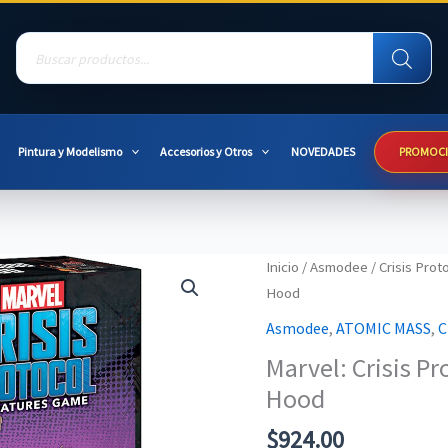
Products
search
Pintura y Modelismo
Accesorios y Otros
NOVEDADES
PROMOC
Inicio
/
Asmodee
/
Crisis Prot
Hood
Asmodee
,
ATOMIC MASS
,
C
Marvel: Crisis P
Hood
$
924.00