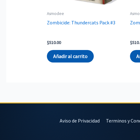
Asmodee
Asmo
Zombicide: Thundercats Pack #3
Zomb
$
510.00
$
510
Añadir al carrito
A
Aviso de Privacidad
Terminos y Con