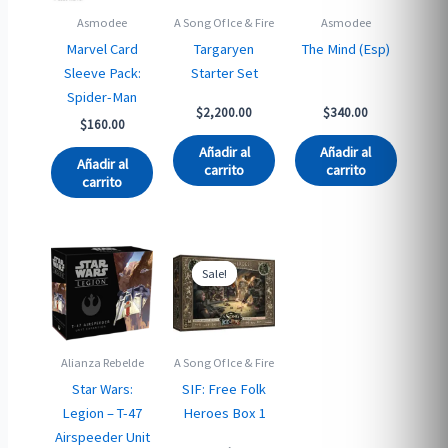
Asmodee
A Song Of Ice & Fire
Asmodee
Marvel Card
Targaryen
The Mind (Esp)
Sleeve Pack:
Starter Set
Spider-Man
$
2,200.00
$
340.00
$
160.00
Añadir al
Añadir al
Añadir al
carrito
carrito
carrito
Sale!
Sale!
Alianza Rebelde
A Song Of Ice & Fire
Star Wars:
SIF: Free Folk
Legion – T-47
Heroes Box 1
Airspeeder Unit