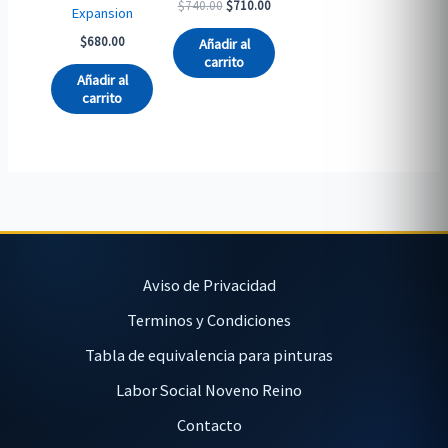
Original
Current
$
740.00
$
710.00
Expansion
price
price
was:
is:
$
680.00
Añadir al
$740.00.
$710.00.
carrito
Añadir al
carrito
Aviso de Privacidad
Terminos y Condiciones
Tabla de equivalencia para pinturas
Labor Social Noveno Reino
Contacto