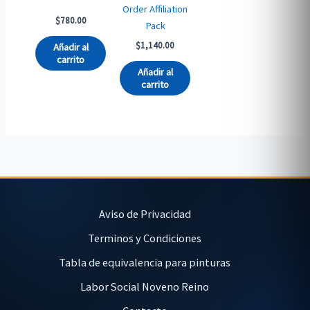
Order Affiliation
$
780.00
Pack
$
1,140.00
Añadir al
carrito
Añadir al
carrito
Aviso de Privacidad
Terminos y Condiciones
Tabla de equivalencia para pinturas
Labor Social Noveno Reino