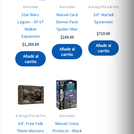
Asmodee
Asmodee
A Song Of Ice & Fire
Star Wars:
Marvel Card
SIF: Martell
Legion – AT-ST
Sleeve Pack:
Spearmen
Walker
Spider-Man
$
710.00
Expansion
$
160.00
$
1,260.00
Añadir al
Añadir al
carrito
carrito
Añadir al
carrito
A Song Of Ice & Fire
Asmodee
SIF: Free Folk
Marvel: Crisis
Thenn Warriors
Protocol – Black