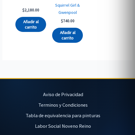
Squirrel Girl &
$
2,180.00
Gwenpool
$
740.00
Añadir al
carrito
Añadir al
carrito
Aviso de Privacidad
Terminos y Condiciones
Tabla de equivalencia para pinturas
Labor Social Noveno Reino