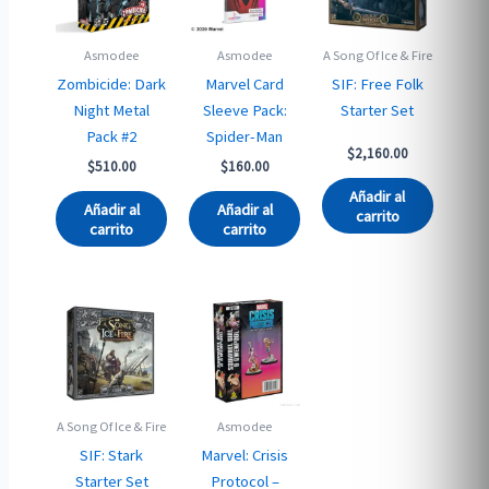
Asmodee
Asmodee
A Song Of Ice & Fire
Zombicide: Dark
Marvel Card
SIF: Free Folk
Night Metal
Sleeve Pack:
Starter Set
Pack #2
Spider-Man
$
2,160.00
$
510.00
$
160.00
Añadir al
Añadir al
Añadir al
carrito
carrito
carrito
A Song Of Ice & Fire
Asmodee
SIF: Stark
Marvel: Crisis
Starter Set
Protocol –