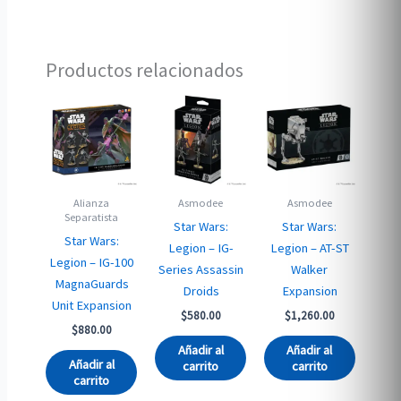
Productos relacionados
Alianza
Asmodee
Asmodee
Separatista
Star Wars:
Star Wars:
Star Wars:
Legion – IG-
Legion – AT-ST
Legion – IG-100
Series Assassin
Walker
MagnaGuards
Droids
Expansion
Unit Expansion
$
580.00
$
1,260.00
$
880.00
Añadir al
Añadir al
Añadir al
carrito
carrito
carrito