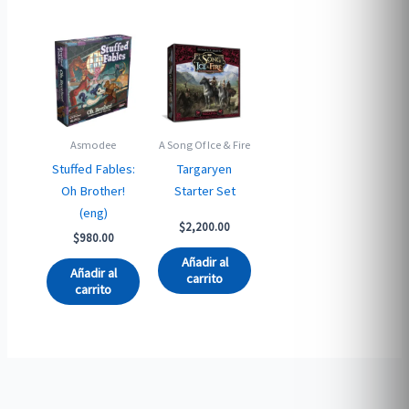
Asmodee
A Song Of Ice & Fire
Stuffed Fables:
Targaryen
Oh Brother!
Starter Set
(eng)
$
2,200.00
$
980.00
Añadir al
Añadir al
carrito
carrito