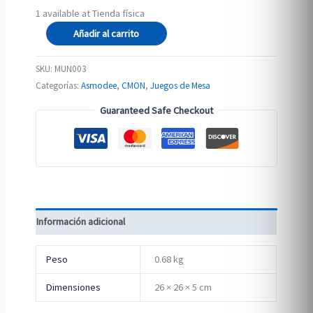
1 available at Tienda física
Marvel
Añadir al carrito
United:
Enter
SKU:
MUN003
the
Categorías:
Asmodee
,
CMON
,
Juegos de Mesa
Spider-
Guaranteed Safe Checkout
Verse
(ENG)
cantidad
Información adicional
Peso
0.68 kg
Dimensiones
26 × 26 × 5 cm