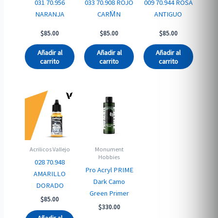
031 70.956
033 70.908 ROJO
009 70.944 ROSA
NARANJA
CARM̍N
ANTIGUO
$
85.00
$
85.00
$
85.00
Añadir al
Añadir al
Añadir al
carrito
carrito
carrito
Acrilicos Vallejo
Monument
Hobbies
028 70.948
Pro Acryl PRIME
AMARILLO
Dark Camo
DORADO
Green Primer
$
85.00
$
330.00
Añadir al