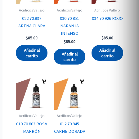
Acrilicos Vallejo
Acrilicos Vallejo
Acrilicos Vallejo
022 70.837
030 70.851
034 70.926 ROJO
ARENA CLARA
NARANJA
INTENSO
$
85.00
$
85.00
$
85.00
Añadir al
Añadir al
Añadir al
carrito
carrito
carrito
Acrilicos Vallejo
Acrilicos Vallejo
010 70.803 ROSA
012 70.845
MARRÓN
CARNE DORADA