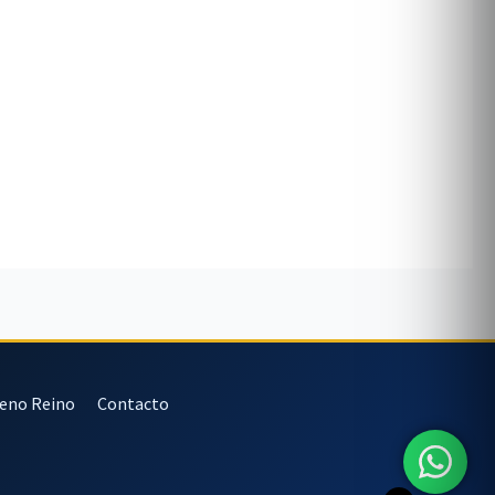
veno Reino
Contacto