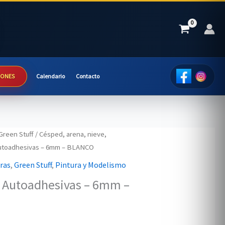
IONES
Calendario
Contacto
Green Stuff
/
Césped, arena, nieve,
Autoadhesivas – 6mm – BLANCO
uras
,
Green Stuff
,
Pintura y Modelismo
– Autoadhesivas – 6mm –