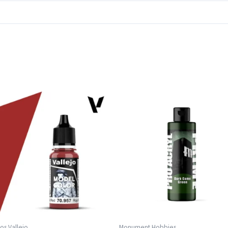
cos Vallejo
Monument Hobbies