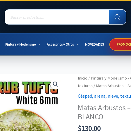
Products
search
Pintura y Modelismo
Accesorios y Otros
NOVEDADES
PROMOC
Inicio
/
Pintura y Modelismo
/
texturas
/ Matas Arbustos – 
Césped, arena, nieve, text
Matas Arbustos 
BLANCO
$
130.00