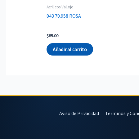
Acrilicos Vallejo
043 70.958 ROSA
$
85.00
Añadir al carrito
Aviso de Privacidad
Terminos y Con