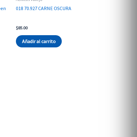
een
018 70.927 CARNE OSCURA
$
85.00
Añadir al carrito