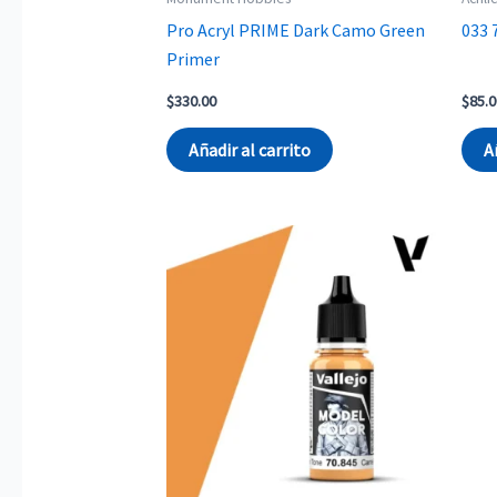
Pro Acryl PRIME Dark Camo Green
033 
Primer
$
330.00
$
85.0
Añadir al carrito
A