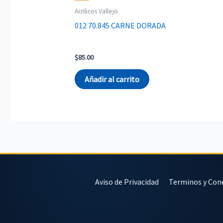
Acrilicos Vallejo
012 70.845 CARNE DORADA
$
85.00
Añadir al carrito
Aviso de Privacidad
Terminos y Con