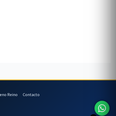
veno Reino
Contacto