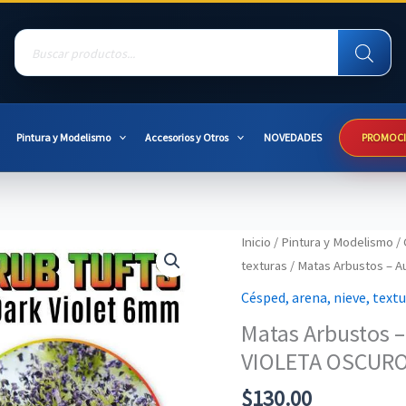
Products
search
Pintura y Modelismo
Accesorios y Otros
NOVEDADES
PROMOC
Inicio
/
Pintura y Modelismo
/
texturas
/ Matas Arbustos – 
Césped, arena, nieve, text
Matas Arbustos 
VIOLETA OSCUR
$
130.00