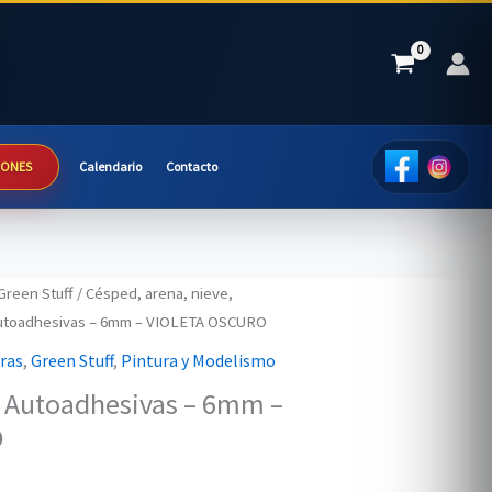
IONES
Calendario
Contacto
Green Stuff
/
Césped, arena, nieve,
Autoadhesivas – 6mm – VIOLETA OSCURO
uras
,
Green Stuff
,
Pintura y Modelismo
– Autoadhesivas – 6mm –
O