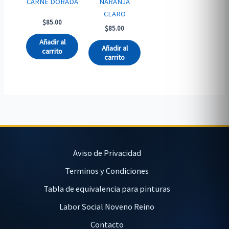
CARNE DORADA
NARANJA
CLARO
$
85.00
$
85.00
Añadir al
Añadir al
carrito
carrito
Aviso de Privacidad
Terminos y Condiciones
Tabla de equivalencia para pinturas
Labor Social Noveno Reino
Contacto