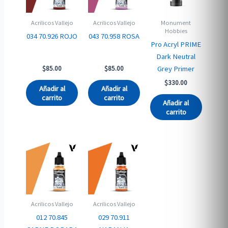
Acrilicos Vallejo
Acrilicos Vallejo
Monument
Hobbies
034 70.926 ROJO
043 70.958 ROSA
Pro Acryl PRIME
Dark Neutral
Grey Primer
$
85.00
$
85.00
$
330.00
Añadir al
Añadir al
carrito
carrito
Añadir al
carrito
Acrilicos Vallejo
Acrilicos Vallejo
012 70.845
029 70.911