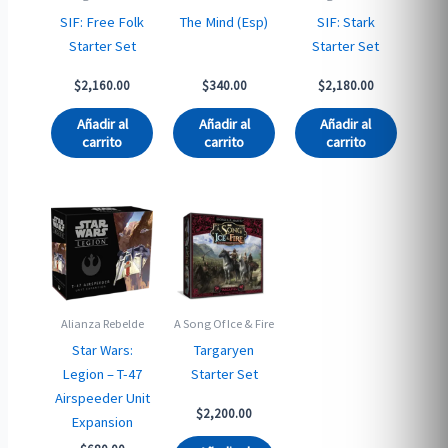
SIF: Free Folk
The Mind (Esp)
SIF: Stark
Starter Set
Starter Set
$
2,160.00
$
340.00
$
2,180.00
Añadir al
Añadir al
Añadir al
carrito
carrito
carrito
Alianza Rebelde
A Song Of Ice & Fire
Star Wars:
Targaryen
Legion – T-47
Starter Set
Airspeeder Unit
$
2,200.00
Expansion