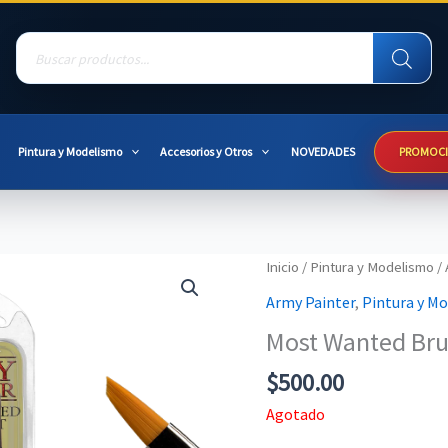
Products
search
Pintura y Modelismo
Accesorios y Otros
NOVEDADES
PROMOC
Inicio
/
Pintura y Modelismo
/
Army Painter
,
Pintura y M
Most Wanted Bru
$
500.00
Agotado