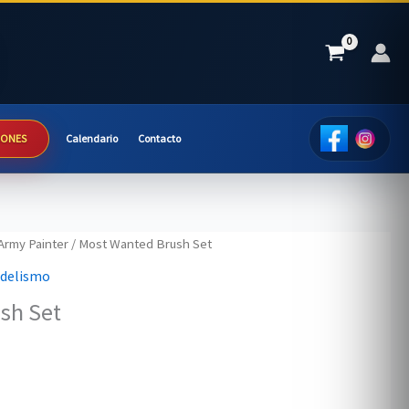
IONES
Calendario
Contacto
Army Painter
/ Most Wanted Brush Set
odelismo
sh Set