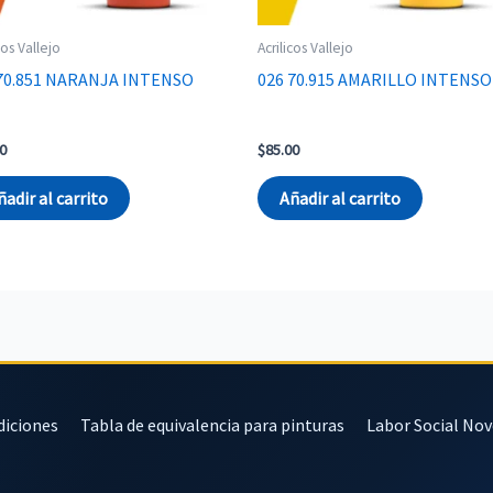
cos Vallejo
Acrilicos Vallejo
 70.851 NARANJA INTENSO
026 70.915 AMARILLO INTENSO
0
$
85.00
ñadir al carrito
Añadir al carrito
diciones
Tabla de equivalencia para pinturas
Labor Social No