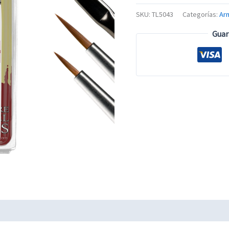
SKU:
TL5043
Categorías:
Arm
Guar