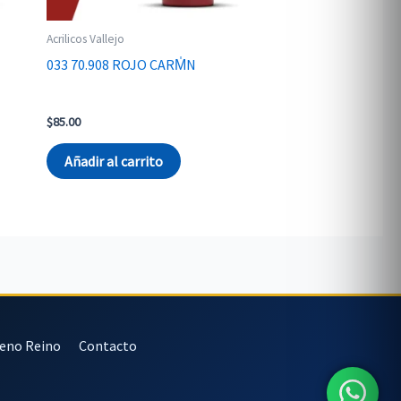
Acrilicos Vallejo
033 70.908 ROJO CARM̍N
$
85.00
Añadir al carrito
veno Reino
Contacto