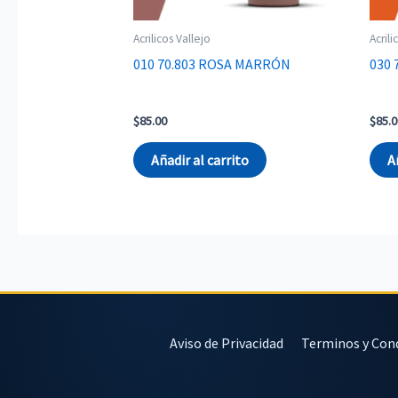
Acrilicos Vallejo
Acrili
010 70.803 ROSA MARRÓN
030
$
85.00
$
85.0
Añadir al carrito
A
Aviso de Privacidad
Terminos y Con