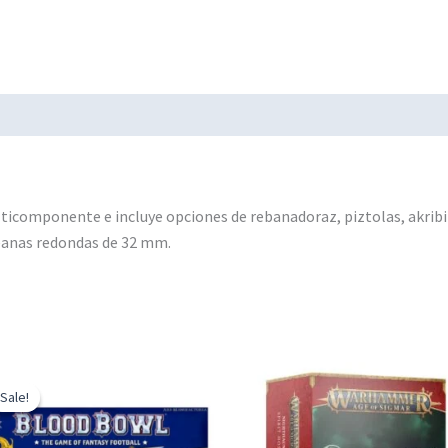
lticomponente e incluye opciones de rebanadoraz, piztolas, akrib
eanas redondas de 32 mm.
Sale!
Sale!