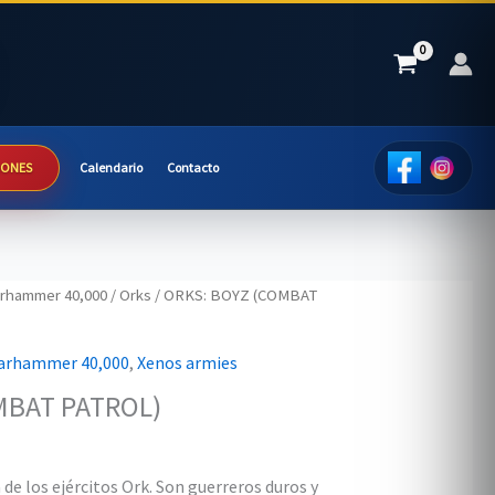
IONES
Calendario
Contacto
rhammer 40,000
/
Orks
/ ORKS: BOYZ (COMBAT
arhammer 40,000
,
Xenos armies
MBAT PATROL)
de los ejércitos Ork. Son guerreros duros y