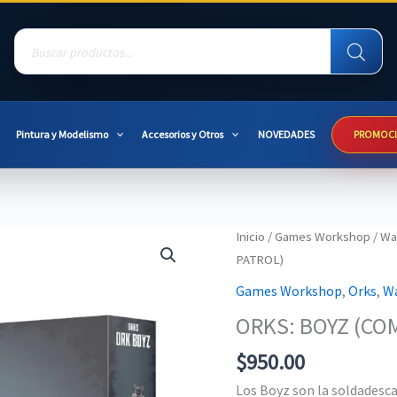
Products
search
Pintura y Modelismo
Accesorios y Otros
NOVEDADES
PROMOC
Inicio
/
Games Workshop
/
Wa
PATROL)
Games Workshop
,
Orks
,
W
ORKS: BOYZ (CO
$
950.00
Los Boyz son la soldadesca 