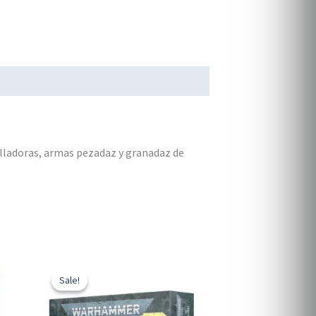
illadoras, armas pezadaz y granadaz de
Sale!
Sale!