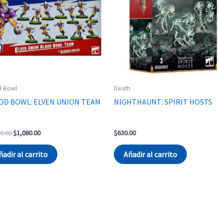
d Bowl
Death
OD BOWL: ELVEN UNION TEAM
NIGHTHAUNT: SPIRIT HOSTS
Original
Current
0.00
$
1,080.00
$
630.00
price
price
was:
is:
ñadir al carrito
Añadir al carrito
$1,110.00.
$1,080.00.