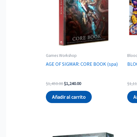
Games Workshop
Bloo
AGE OF SIGMAR: CORE BOOK (spa)
BLO
Original
Current
$
1,450.00
$
1,240.00
$
1,11
price
price
was:
is:
Añadir al carrito
A
$1,450.00.
$1,240.00.