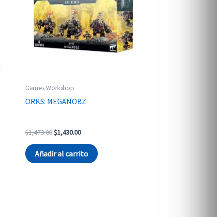
Games Workshop
ORKS: MEGANOBZ
Original
Current
$
1,473.00
$
1,430.00
price
price
was:
is:
Añadir al carrito
$1,473.00.
$1,430.00.