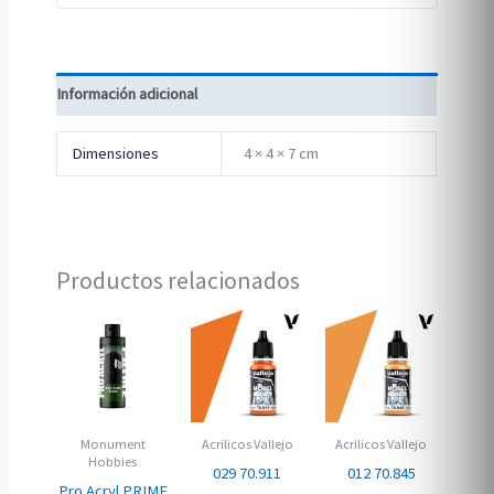
Información adicional
Dimensiones
4 × 4 × 7 cm
Productos relacionados
Monument
Acrilicos Vallejo
Acrilicos Vallejo
Hobbies
029 70.911
012 70.845
Pro Acryl PRIME