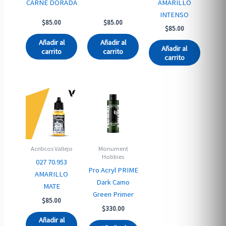
CARNE DORADA
AMARILLO
INTENSO
$
85.00
$
85.00
$
85.00
Añadir al
Añadir al
Añadir al
carrito
carrito
carrito
Acrilicos Vallejo
Monument
Hobbies
027 70.953
Pro Acryl PRIME
AMARILLO
Dark Camo
MATE
Green Primer
$
85.00
$
330.00
Añadir al