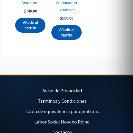
Gwenpool
Commander
Expansion
$
740.00
$
550.00
Añadir al
carrito
Añadir al
carrito
Aviso de Privacidad
Terminos y Condiciones
Tabla de equivalencia para pinturas
Labor Social Noveno Reino
Contacto