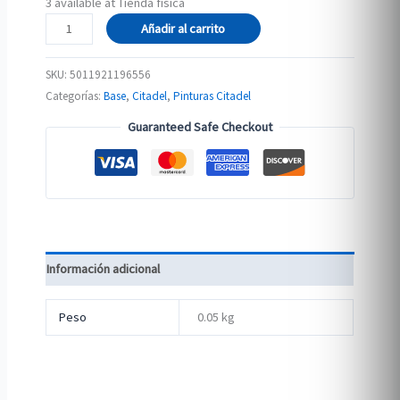
3 available at Tienda física
BASE:
Añadir al carrito
RETRIBUTOR
ARMOUR
SKU:
5011921196556
cantidad
Categorías:
Base
,
Citadel
,
Pinturas Citadel
Guaranteed Safe Checkout
Información adicional
Peso
0.05 kg