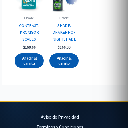
Citadel
Citadel
CONTRAST:
SHADE:
KROXIGOR
DRAKENHOF
SCALES
NIGHTSHADE
$
160.00
$
160.00
Añadir al
Añadir al
carrito
carrito
Aviso de Privacidad
Terminos y Condiciones