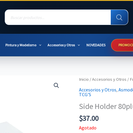
Products
search
Pintura y Modelismo
Accesorios y Otros
NOVEDADES
PROMOC
Inicio
/
Accesorios y Otros
/
F
Accesorios y Otros
,
Asmod
TCG'S
Side Holder 80pl
$
37.00
Agotado