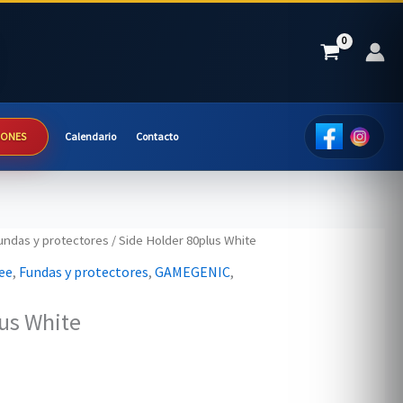
IONES
Calendario
Contacto
undas y protectores
/ Side Holder 80plus White
ee
,
Fundas y protectores
,
GAMEGENIC
,
us White