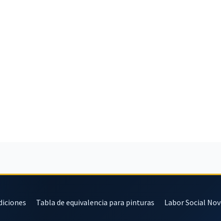
diciones
Tabla de equivalencia para pinturas
Labor Social No