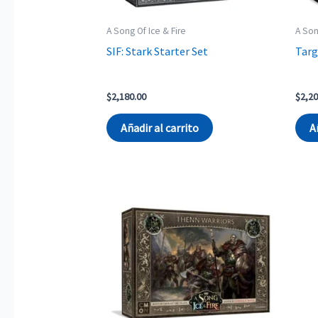
A Song Of Ice & Fire
A Son
SIF: Stark Starter Set
Targ
$
2,180.00
$
2,20
Añadir al carrito
A