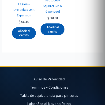
Protocol –
Legion –
Squirrel Girl &
Droidekas Unit
Gwenpool
Expansion
$
740.00
$
740.00
Añadir al
Añadir al
carrito
carrito
Aviso de Privacidad
Terminos y Condiciones
Tabla de equivalencia para pinturas
Labor Social Noveno Reino