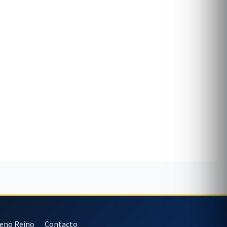
veno Reino
Contacto