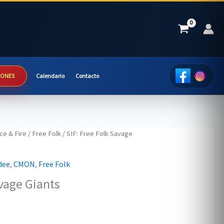
IONES
Calendario
Contacto
ce & Fire
/
Free Folk
/ SIF: Free Folk Savage
dee
,
CMON
,
Free Folk
avage Giants