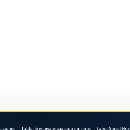
diciones
Tabla de equivalencia para pinturas
Labor Social No