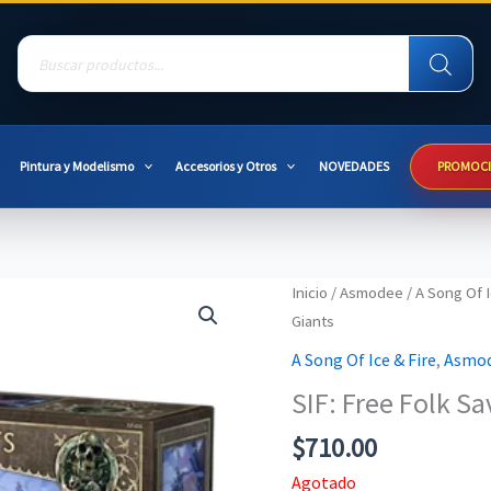
Products
search
Pintura y Modelismo
Accesorios y Otros
NOVEDADES
PROMOC
Inicio
/
Asmodee
/
A Song Of I
Giants
A Song Of Ice & Fire
,
Asmo
SIF: Free Folk S
$
710.00
Agotado