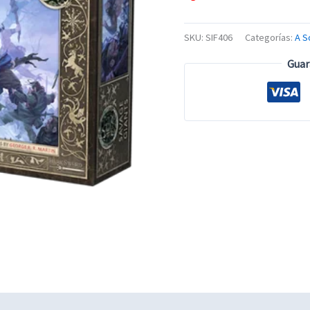
SKU:
SIF406
Categorías:
A S
Guar