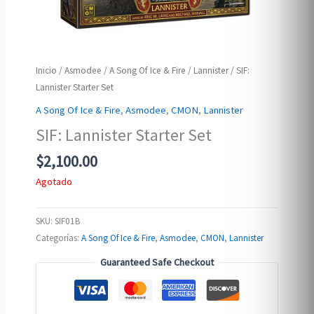
Inicio
/
Asmodee
/
A Song Of Ice & Fire
/
Lannister
/ SIF:
Lannister Starter Set
A Song Of Ice & Fire
,
Asmodee
,
CMON
,
Lannister
SIF: Lannister Starter Set
$
2,100.00
Agotado
SKU:
SIF01B
Categorías:
A Song Of Ice & Fire
,
Asmodee
,
CMON
,
Lannister
Guaranteed Safe Checkout