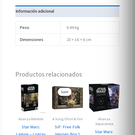
Información adicional
Peso
0.44 kg
Dimensiones
23 × 16 × 6 cm
Productos relacionados
Sale!
Sale!
Alianza Rebelde
A Song Of Ice & Fire
Alianza
Separatista
Star Wars:
SIF: Free Folk
Star Wars:
Legion – Logray
Heroes Box 1