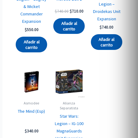
Legion –
& Wicket
Original
Current
Droidekas Unit
$
740.00
$
710.00
Commander
price
price
Expansion
Expansion
was:
is:
Añadir al
$740.00.
$710.00.
$
740.00
carrito
$
550.00
Añadir al
Añadir al
carrito
carrito
Asmodee
Alianza
Separatista
The Mind (Esp)
Star Wars:
Legion – IG-100
MagnaGuards
$
340.00