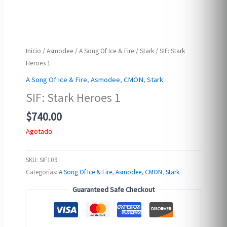
Inicio
/
Asmodee
/
A Song Of Ice & Fire
/
Stark
/ SIF: Stark
Heroes 1
A Song Of Ice & Fire
,
Asmodee
,
CMON
,
Stark
SIF: Stark Heroes 1
$
740.00
Agotado
SKU:
SIF109
Categorías:
A Song Of Ice & Fire
,
Asmodee
,
CMON
,
Stark
Guaranteed Safe Checkout