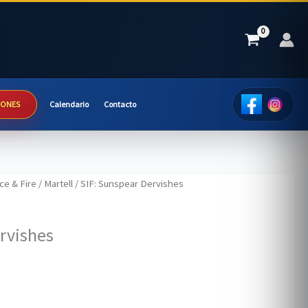
IONES
Calendario
Contacto
ce & Fire
/
Martell
/ SIF: Sunspear Dervishes
rvishes