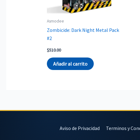
Asmodee
Zombicide: Dark Night Metal Pack
#2
$
510.00
Añadir al carrito
Aviso de Privacidad
Terminos y Con