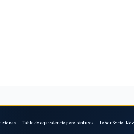
diciones
Tabla de equivalencia para pinturas
Labor Social No