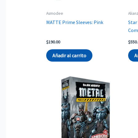
Asmodee
Alian
MATTE Prime Sleeves: Pink
Star
Com
$
190.00
$
550
Añadir al carrito
A