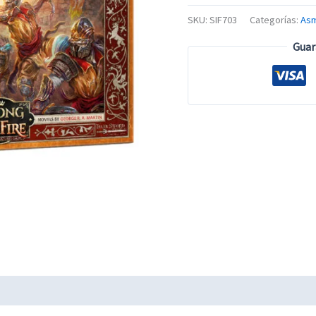
SKU:
SIF703
Categorías:
As
Guar