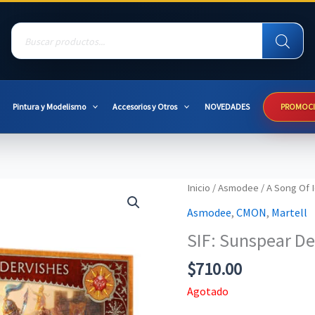
Products
search
Pintura y Modelismo
Accesorios y Otros
NOVEDADES
PROMOC
Inicio
/
Asmodee
/
A Song Of I
Asmodee
,
CMON
,
Martell
SIF: Sunspear De
$
710.00
Agotado