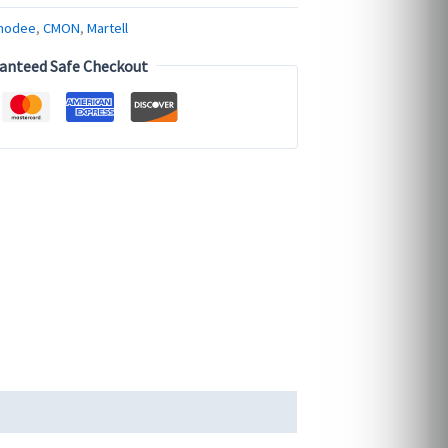
modee
,
CMON
,
Martell
anteed Safe Checkout