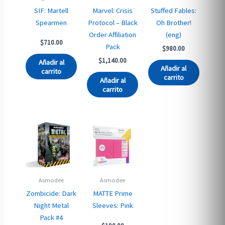
SIF: Martell
Marvel: Crisis
Stuffed Fables:
Spearmen
Protocol – Black
Oh Brother!
Order Affiliation
(eng)
$
710.00
Pack
$
980.00
$
1,140.00
Añadir al
Añadir al
carrito
carrito
Añadir al
carrito
Asmodee
Asmodee
Zombicide: Dark
MATTE Prime
Night Metal
Sleeves: Pink
Pack #4