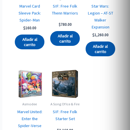
Marvel Card
SIF: Free Folk
Star Wars:
Sleeve Pack:
Thenn Warriors
Legion – AT-ST
Spider-Man
Walker
$
780.00
Expansion
$
160.00
$
1,260.00
Añadir al
Añadir al
carrito
carrito
Añadir al
carrito
Asmodee
A Song Of Ice & Fire
Marvel United:
SIF: Free Folk
Enter the
Starter Set
Spider-Verse