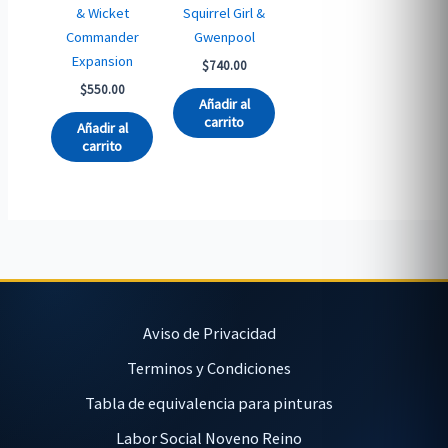
& Wicket
Squirrel Girl &
Commander
Gwenpool
Expansion
$
740.00
$
550.00
Añadir al
carrito
Añadir al
carrito
Aviso de Privacidad
Terminos y Condiciones
Tabla de equivalencia para pinturas
Labor Social Noveno Reino