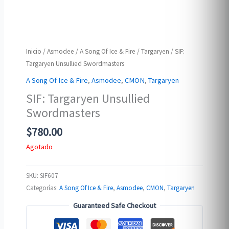
Inicio
/
Asmodee
/
A Song Of Ice & Fire
/
Targaryen
/ SIF:
Targaryen Unsullied Swordmasters
A Song Of Ice & Fire
,
Asmodee
,
CMON
,
Targaryen
SIF: Targaryen Unsullied
Swordmasters
$
780.00
Agotado
SKU:
SIF607
Categorías:
A Song Of Ice & Fire
,
Asmodee
,
CMON
,
Targaryen
Guaranteed Safe Checkout