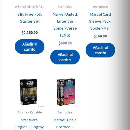
A Song Of Ice & Fire
Asmodee
Asmodee
SIF: Free Folk
Marvel United:
Marvel Card
Starter Set
Enter the
Sleeve Pack:
Spider-Verse
Spider-Man
$
2,160.00
(ENG)
$
160.00
$
600.00
Añadir al
Añadir al
carrito
carrito
Añadir al
carrito
Alianza Rebelde
Asmodee
Star Wars:
Marvel: Crisis
Legion – Logray
Protocol –