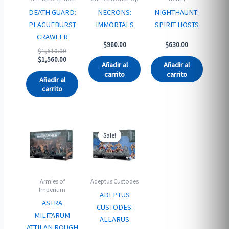
DEATH GUARD:
NECRONS:
NIGHTHAUNT:
PLAGUEBURST
IMMORTALS
SPIRIT HOSTS
CRAWLER
$
960.00
$
630.00
Original
$
1,610.00
price
Current
$
1,560.00
Añadir al
Añadir al
was:
price
carrito
carrito
$1,610.00.
is:
Añadir al
$1,560.00.
carrito
Sale!
Sale!
Armies of
Adeptus Custodes
Imperium
ADEPTUS
ASTRA
CUSTODES:
MILITARUM
ALLARUS
ATTILAN ROUGH