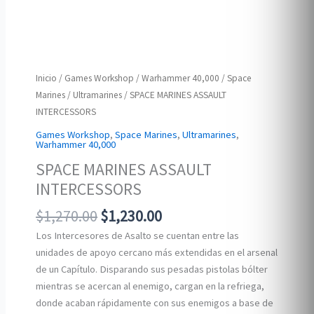
Inicio
/
Games Workshop
/
Warhammer 40,000
/
Space
Marines
/
Ultramarines
/ SPACE MARINES ASSAULT
INTERCESSORS
Games Workshop
,
Space Marines
,
Ultramarines
,
Warhammer 40,000
SPACE MARINES ASSAULT
INTERCESSORS
Original
Current
$
1,270.00
$
1,230.00
price
price
Los Intercesores de Asalto se cuentan entre las
was:
is:
unidades de apoyo cercano más extendidas en el arsenal
$1,270.00.
$1,230.00.
de un Capítulo. Disparando sus pesadas pistolas bólter
mientras se acercan al enemigo, cargan en la refriega,
donde acaban rápidamente con sus enemigos a base de