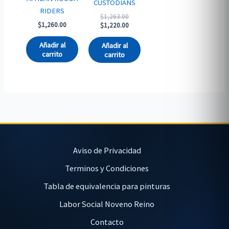
CUSTODIANS
RIDERS
Original
$
1,263.00
$
1,260.00
price
Current
$
1,220.00
was:
price
$1,263.00.
is:
Añadir al
Añadir al
$1,220.00.
carrito
carrito
Aviso de Privacidad
Terminos y Condiciones
Tabla de equivalencia para pinturas
Labor Social Noveno Reino
Contacto