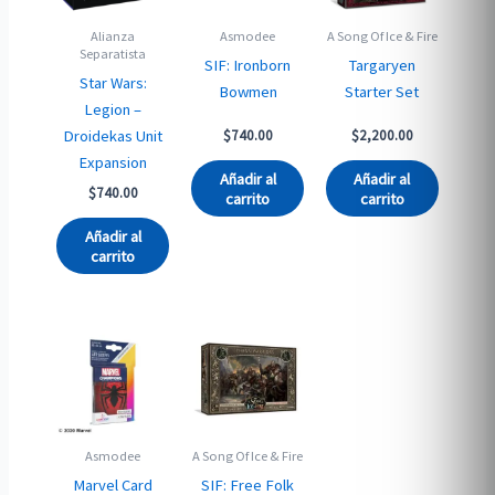
Alianza
Asmodee
A Song Of Ice & Fire
Separatista
SIF: Ironborn
Targaryen
Star Wars:
Bowmen
Starter Set
Legion –
Droidekas Unit
$
740.00
$
2,200.00
Expansion
Añadir al
Añadir al
$
740.00
carrito
carrito
Añadir al
carrito
Asmodee
A Song Of Ice & Fire
Marvel Card
SIF: Free Folk