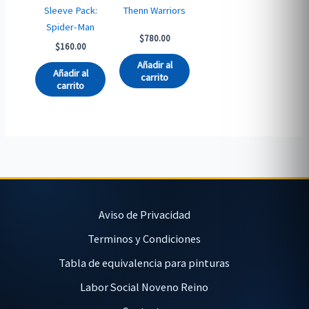
Sleeve Pack:
Thenn Warriors
Spider-Man
$
780.00
$
160.00
Añadir al
Añadir al
carrito
carrito
Aviso de Privacidad
Terminos y Condiciones
Tabla de equivalencia para pinturas
Labor Social Noveno Reino